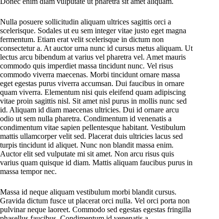
Donec enim diam vulputate ut pharetra sit amet aliquam.
Nulla posuere sollicitudin aliquam ultrices sagittis orci a
scelerisque. Sodales ut eu sem integer vitae justo eget magna
fermentum. Etiam erat velit scelerisque in dictum non
consectetur a. At auctor urna nunc id cursus metus aliquam. Ut
lectus arcu bibendum at varius vel pharetra vel. Amet mauris
commodo quis imperdiet massa tincidunt nunc. Vel risus
commodo viverra maecenas. Morbi tincidunt ornare massa
eget egestas purus viverra accumsan. Dui faucibus in ornare
quam viverra. Elementum nisi quis eleifend quam adipiscing
vitae proin sagittis nisl. Sit amet nisl purus in mollis nunc sed
id. Aliquam id diam maecenas ultricies. Dui id ornare arcu
odio ut sem nulla pharetra. Condimentum id venenatis a
condimentum vitae sapien pellentesque habitant. Vestibulum
mattis ullamcorper velit sed. Placerat duis ultricies lacus sed
turpis tincidunt id aliquet. Nunc non blandit massa enim.
Auctor elit sed vulputate mi sit amet. Non arcu risus quis
varius quam quisque id diam. Mattis aliquam faucibus purus in
massa tempor nec.
Massa id neque aliquam vestibulum morbi blandit cursus.
Gravida dictum fusce ut placerat orci nulla. Vel orci porta non
pulvinar neque laoreet. Commodo sed egestas egestas fringilla
phasellus faucibus. Condimentum id venenatis a