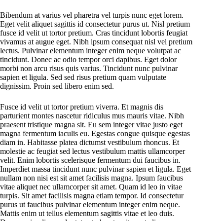
Bibendum at varius vel pharetra vel turpis nunc eget lorem.
Eget velit aliquet sagittis id consectetur purus ut. Nisl pretium
fusce id velit ut tortor pretium. Cras tincidunt lobortis feugiat
vivamus at augue eget. Nibh ipsum consequat nisl vel pretium
lectus. Pulvinar elementum integer enim neque volutpat ac
tincidunt. Donec ac odio tempor orci dapibus. Eget dolor
morbi non arcu risus quis varius. Tincidunt nunc pulvinar
sapien et ligula. Sed sed risus pretium quam vulputate
dignissim. Proin sed libero enim sed.
Fusce id velit ut tortor pretium viverra. Et magnis dis
parturient montes nascetur ridiculus mus mauris vitae. Nibh
praesent tristique magna sit. Eu sem integer vitae justo eget
magna fermentum iaculis eu. Egestas congue quisque egestas
diam in. Habitasse platea dictumst vestibulum rhoncus. Et
molestie ac feugiat sed lectus vestibulum mattis ullamcorper
velit. Enim lobortis scelerisque fermentum dui faucibus in.
Imperdiet massa tincidunt nunc pulvinar sapien et ligula. Eget
nullam non nisi est sit amet facilisis magna. Ipsum faucibus
vitae aliquet nec ullamcorper sit amet. Quam id leo in vitae
turpis. Sit amet facilisis magna etiam tempor. Id consectetur
purus ut faucibus pulvinar elementum integer enim neque.
Mattis enim ut tellus elementum sagittis vitae et leo duis.