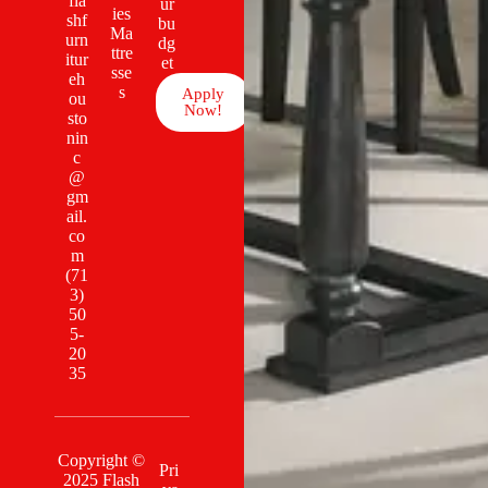
fla
ur
ies
shf
bu
Ma
urn
dg
ttre
itur
et
sse
eh
s
Apply
ou
Now!
sto
nin
c
@
gm
ail.
co
m
(71
3)
50
5-
20
35
Copyright ©
Pri
2025 Flash